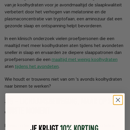
van je koolhydraten voor je avondmaaltijd de slaapkwaliteit
verbetert door het verhogen van melatonine en de
plasmaconcentratie van tryptofaan, een aminozuur dat een
gezonde slaap en ontspanning helpt bevorderen.
In een klinisch onderzoek vielen proefpersonen die een
maaltijd met meer koolhydraten aten tijdens het avondeten
sneller in slaap en ervaarden ze diepere slaappatronen dan
proefpersonen die een
maaltijd met weinig koolhydraten
aten
tijdens het avondeten
.
Wie houdt er trouwens niet van om 's avonds koolhydraten
naar binnen te werken?
#5 - Lichaamsbeweging, maar op het
juiste moment
Je krijgt
10% korting
In een onderzoek van de International Sleep Foundation