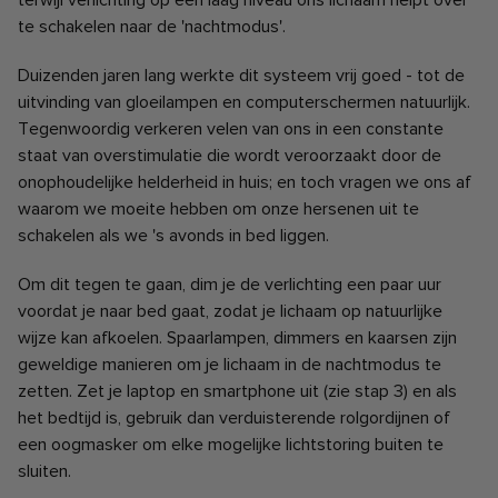
terwijl verlichting op een laag niveau ons lichaam helpt over
te schakelen naar de 'nachtmodus'.
Duizenden jaren lang werkte dit systeem vrij goed - tot de
uitvinding van gloeilampen en computerschermen natuurlijk.
Tegenwoordig verkeren velen van ons in een constante
staat van overstimulatie die wordt veroorzaakt door de
onophoudelijke helderheid in huis; en toch vragen we ons af
waarom we moeite hebben om onze hersenen uit te
schakelen als we 's avonds in bed liggen.
Om dit tegen te gaan, dim je de verlichting een paar uur
voordat je naar bed gaat, zodat je lichaam op natuurlijke
wijze kan afkoelen. Spaarlampen, dimmers en kaarsen zijn
geweldige manieren om je lichaam in de nachtmodus te
zetten. Zet je laptop en smartphone uit (zie stap 3) en als
het bedtijd is, gebruik dan verduisterende rolgordijnen of
een oogmasker om elke mogelijke lichtstoring buiten te
sluiten.