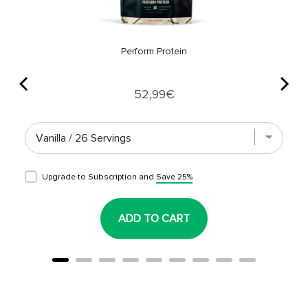
Perform Protein
Price
52,99€
Upgrade to Subscription and
Save 25%
ADD TO CART