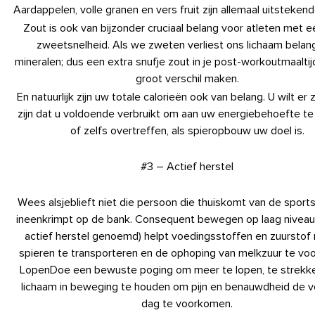
Aardappelen, volle granen en vers fruit zijn allemaal uitsteken
Zout is ook van bijzonder cruciaal belang voor atleten met 
zweetsnelheid. Als we zweten verliest ons lichaam belang
mineralen; dus een extra snufje zout in je post-workoutmaalti
groot verschil maken.
En natuurlijk zijn uw totale calorieën ook van belang. U wilt er
zijn dat u voldoende verbruikt om aan uw energiebehoefte te
of zelfs overtreffen, als spieropbouw uw doel is.
#3 – Actief herstel
Wees alsjeblieft niet die persoon die thuiskomt van de sport
ineenkrimpt op de bank. Consequent bewegen op laag niveau
actief herstel genoemd) helpt voedingsstoffen en zuurstof 
spieren te transporteren en de ophoping van melkzuur te vo
LopenDoe een bewuste poging om meer te lopen, te strekk
lichaam in beweging te houden om pijn en benauwdheid de 
dag te voorkomen.