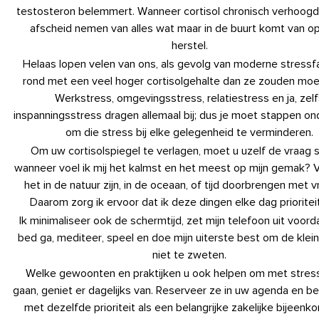
testosteron belemmert. Wanneer cortisol chronisch verhoogd i
afscheid nemen van alles wat maar in de buurt komt van op
herstel.
Helaas lopen velen van ons, als gevolg van moderne stressf
rond met een veel hoger cortisolgehalte dan ze zouden moet
Werkstress, omgevingsstress, relatiestress en ja, zel
inspanningsstress dragen allemaal bij; dus je moet stappen 
om die stress bij elke gelegenheid te verminderen.
Om uw cortisolspiegel te verlagen, moet u uzelf de vraag s
wanneer voel ik mij het kalmst en het meest op mijn gemak? V
het in de natuur zijn, in de oceaan, of tijd doorbrengen met v
Daarom zorg ik ervoor dat ik deze dingen elke dag prioritei
Ik minimaliseer ook de schermtijd, zet mijn telefoon uit voorda
bed ga, mediteer, speel en doe mijn uiterste best om de klei
niet te zweten.
Welke gewoonten en praktijken u ook helpen om met stres
gaan, geniet er dagelijks van. Reserveer ze in uw agenda en b
met dezelfde prioriteit als een belangrijke zakelijke bijeenk