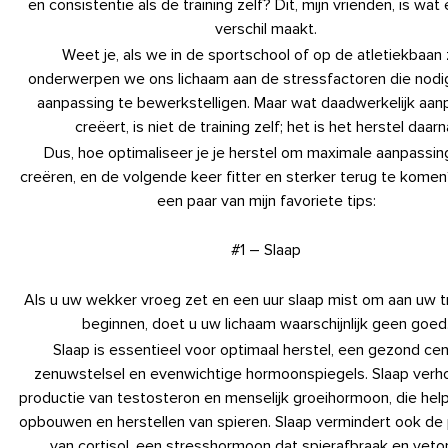
en consistentie als de training zelf? Dit, mijn vrienden, is wat
verschil maakt.
Weet je, als we in de sportschool of op de atletiekbaan z
onderwerpen we ons lichaam aan de stressfactoren die nodig
aanpassing te bewerkstelligen. Maar wat daadwerkelijk aan
creëert, is niet de training zelf; het is het herstel daarn
Dus, hoe optimaliseer je je herstel om maximale aanpassin
creëren, en de volgende keer fitter en sterker terug te komen?
een paar van mijn favoriete tips:
#1 – Slaap
Als u uw wekker vroeg zet en een uur slaap mist om aan uw tr
beginnen, doet u uw lichaam waarschijnlijk geen goed
Slaap is essentieel voor optimaal herstel, een gezond cen
zenuwstelsel en evenwichtige hormoonspiegels. Slaap verh
productie van testosteron en menselijk groeihormoon, die help
opbouwen en herstellen van spieren. Slaap vermindert ook de
van cortisol, een stresshormoon dat spierafbraak en veto