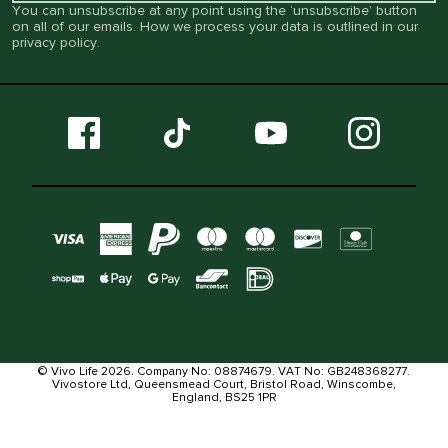
You can unsubscribe at any point using the ‘unsubscribe’ button
on all of our emails. How we process your data is outlined in our
privacy policy
.
© Vivo Life 2026. Company No: 08874679. VAT No: GB248368277.
Vivostore Ltd, Queensmead Court, Bristol Road, Winscombe,
England, BS25 1PR