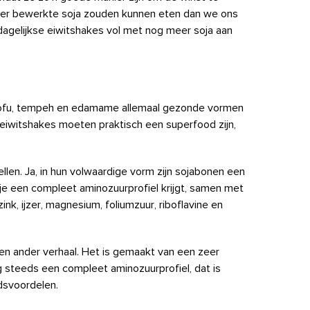
eer bewerkte soja zouden kunnen eten dan we ons
 dagelijkse eiwitshakes vol met nog meer soja aan
t tofu, tempeh en edamame allemaal gezonde vormen
a-eiwitshakes moeten praktisch een superfood zijn,
llen. Ja, in hun volwaardige vorm zijn sojabonen een
je een compleet aminozuurprofiel krijgt, samen met
nk, ijzer, magnesium, foliumzuur, riboflavine en
een ander verhaal. Het is gemaakt van een zeer
g steeds een compleet aminozuurprofiel, dat is
dsvoordelen.