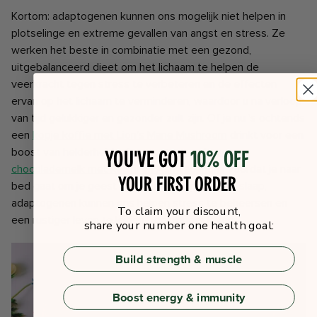
Kortom: adaptogenen kunnen ons mogelijk niet helpen in
plotselinge en extreme gevallen van angst en stress. Ze
werken het beste in combinatie met een gezond,
uitgebalanceerd dieet om het lichaam te helpen de
veerkracht tegen stress te verbeteren en de effecten
ervan op het lichaam te verminderen, waardoor u na verloop
van tijd gelukkiger en gezonder zult zijn. Of je
nu 's ochtends
een
kopje koffie met Lion's Mane Mushroom
drinkt voor een
You've got
10% off
boost van helderheid, of een
rustgevende warme
chocolademelk met Reishi en Ashwagandha
voordat je naar
your first order
bed gaat om je geest te helpen ontspannen in slaap,
adaptogenen kunnen ons helpen stress te beheersen en
To claim your discount,
een rustiger leven te leiden. , gelukkiger leven.
share your number one health goal:
Build strength & muscle
Boost energy & immunity