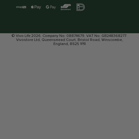
© Vivo Life 2026. Company No: 08874679. VAT No: GB248368277.
Vivostore Ltd, Queensmead Court, Bristol Road, Winscombe,
England, BS25 1PR