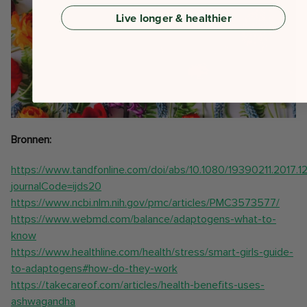
Live longer & healthier
Bronnen:
https://www.tandfonline.com/doi/abs/10.1080/19390211.2017.
journalCode=ijds20
https://www.ncbi.nlm.nih.gov/pmc/articles/PMC3573577/
https://www.webmd.com/balance/adaptogens-what-to-
know
https://www.healthline.com/health/stress/smart-girls-guide-
to-adaptogens#how-do-they-work
https://takecareof.com/articles/health-benefits-uses-
ashwagandha