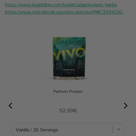
https://www.healthline.com/health/adaptogenic-herbs
https://www.ncbi.nlm.nih.gov/pmc/articles/PMC3991026/
Perform Protein
Price
52,99€