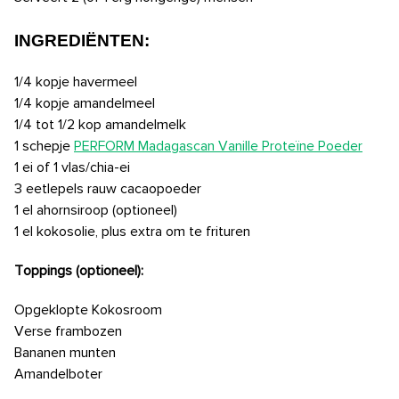
INGREDIËNTEN:
1/4 kopje havermeel
1/4 kopje amandelmeel
1/4 tot 1/2 kop amandelmelk
1 schepje
PERFORM Madagascan Vanille Proteïne Poeder
1 ei of 1 vlas/chia-ei
3 eetlepels rauw cacaopoeder
1 el ahornsiroop (optioneel)
1 el kokosolie, plus extra om te frituren
Toppings (optioneel):
Opgeklopte Kokosroom
Verse frambozen
Bananen munten
Amandelboter