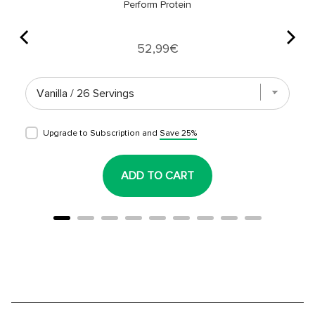
Perform Protein
Price
52,99€
Upgrade to Subscription and
Save 25%
ADD TO CART