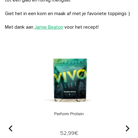
tot een glad en romig mengsel.
Giet het in een kom en maak af met je favoriete toppings :)
Met dank aan
Jamie Beaton
voor het recept!
Perform Protein
Price
52,99€