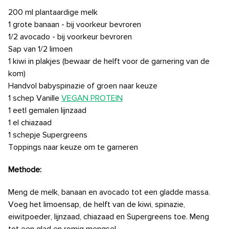
200 ml plantaardige melk
1 grote banaan - bij voorkeur bevroren
1/2 avocado - bij voorkeur bevroren
Sap van 1/2 limoen
1 kiwi in plakjes (bewaar de helft voor de garnering van de
kom)
Handvol babyspinazie of groen naar keuze
1 schep Vanille
VEGAN PROTEIN
1 eetl gemalen lijnzaad
1 el chiazaad
1 schepje Supergreens
Toppings naar keuze om te garneren
Methode:
Meng de melk, banaan en avocado tot een gladde massa.
Voeg het limoensap, de helft van de kiwi, spinazie,
eiwitpoeder, lijnzaad, chiazaad en Supergreens toe. Meng