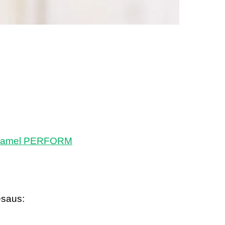
aramel PERFORM
esaus: