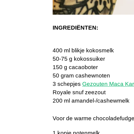
INGREDIËNTEN:
400 ml blikje kokosmelk
50-75 g kokossuiker
150 g cacaoboter
50 gram cashewnoten
3 schepjes
Gezouten Maca K
Royale snuf zeezout
200 ml amandel-/cashewmelk
Voor de warme chocoladefudg
1 kopje notenmelk