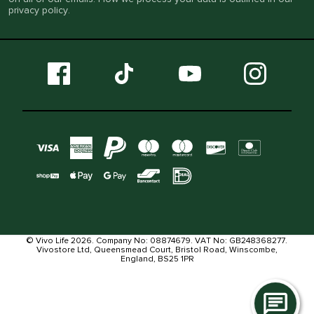
privacy policy
.
© Vivo Life 2026. Company No: 08874679. VAT No: GB248368277.
Vivostore Ltd, Queensmead Court, Bristol Road, Winscombe,
England, BS25 1PR