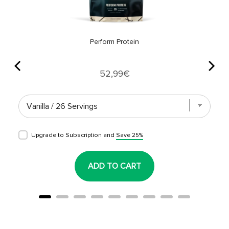
Perform Protein
Price
52,99€
Upgrade to Subscription and
Save 25%
ADD TO CART