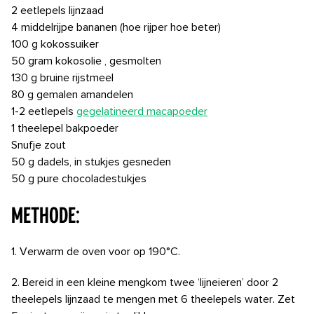
2 eetlepels lijnzaad
4 middelrijpe bananen (hoe rijper hoe beter)
100 g kokossuiker
50 gram kokosolie
, gesmolten
130 g bruine rijstmeel
80 g gemalen amandelen
1-2 eetlepels
gegelatineerd macapoeder
1 theelepel bakpoeder
Snufje zout
50 g dadels, in stukjes gesneden
50 g pure chocoladestukjes
METHODE:
1. Verwarm de oven voor op 190°C.
2. Bereid in een kleine mengkom twee ‘lijneieren’ door 2
theelepels lijnzaad te mengen met 6 theelepels water. Zet