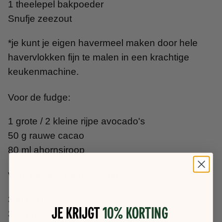
1 theelepel bakpoeder
Snufje zeezout
*je kunt je eigen havermeel maken door hele
havervlokken fijn te malen in een krachtige
keukenmachine.
Voor de fudge:
1 grote / 2 kleine rijpe avocado's
50 g rauwe cacao
80 ml ahornsiroop
Voor de gezouten karamelsaus:
3 el tahini
Je krijgt
10% korting
3 el ahornsiroop