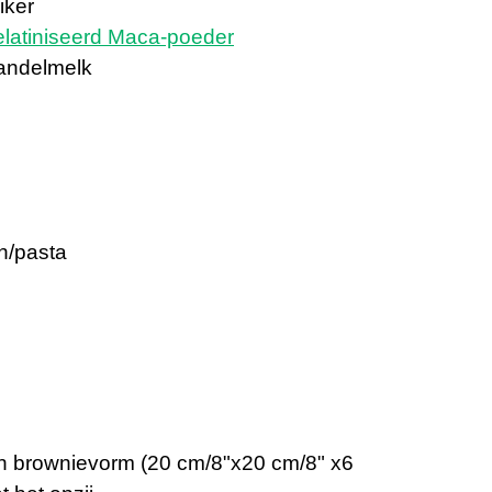
iker
elatiniseerd Maca-poeder
andelmelk
n/pasta
n brownievorm (20 cm/8"x20 cm/8" x6