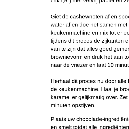
cm/1,5") met vetvrij papier en ze
Giet de cashewnoten af ​​en spo
water af en doe het samen met 
keukenmachine en mix tot er een
tijdens dit proces de zijkanten
van te zijn dat alles goed geme
brownievorm en druk het aan to
naar de vriezer en laat 10 minut
Herhaal dit proces nu door alle
de keukenmachine. Haal je brow
karamel er gelijkmatig over. Zet
minuten opstijven.
Plaats uw chocolade-ingrediënt
en smelt totdat alle ingrediënt