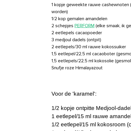
1 kopje geweekte rauwe cashewnoten (
worden)
1/2 kop gemalen amandelen
2 schepjes
PERFORM
(elke smaak, ik g
2 eetlepels cacaopoeder
3 medjoul dadels (ontpit)
2 eetlepels/30 ml rauwe kokossuiker
1,5 eetlepel/22,5 ml cacaoboter (gesmo
1,5 eetlepels/22,5 ml kokosolie (gesmol
Snufje roze Himalayazout
Voor de 'karamel':
1/2 kopje ontpitte Medjool-dadel
1 eetlepel/15 ml rauwe amande
1/2 eetlepel/15 ml kokosroom (o