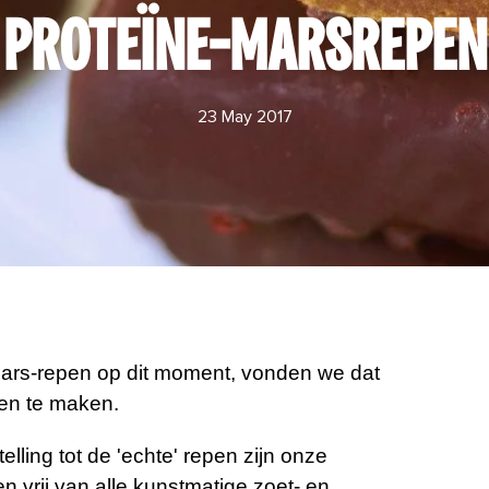
PROTEÏNE-MARSREPEN
23 May 2017
Mars-repen op dit moment, vonden we dat
pen te maken.
telling tot de 'echte' repen zijn onze
 vrij van alle kunstmatige zoet- en