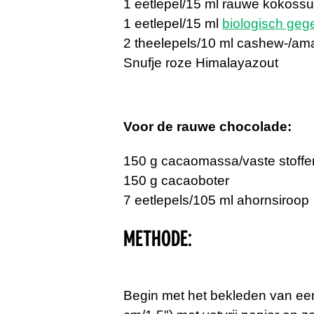
1 eetlepel/15 ml rauwe kokossu
1 eetlepel/15 ml
biologisch geg
2 theelepels/10 ml cashew-/am
Snufje roze Himalayazout
Voor de rauwe chocolade:
150 g cacaomassa/vaste stoffe
150 g cacaoboter
7 eetlepels/105 ml ahornsiroop
METHODE:
Begin met het bekleden van ee