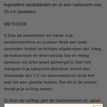
ingrediënt verdubbelen en in een cakevorm van
15 cm plaatsen.
METHODE
1) Doe de amandelen en haver in je
keukenmachine en pulseer deze een paar
seconden totdat ze lichtjes afgebroken zijn. Voeg
de kokosroom en ahornsiroop toe en meng
opnieuw tot alles goed gemengd is. Giet het
mengsel in je cakevorm (hierdoor wordt een
minicakeje van 7,5 cm doorsnede) en druk het
plat tot een gladde bodem. Zet dit in de vriezer
terwijl je je vulling maakt.
2) Voor de vulling: giet de cashewnoten af, spoel