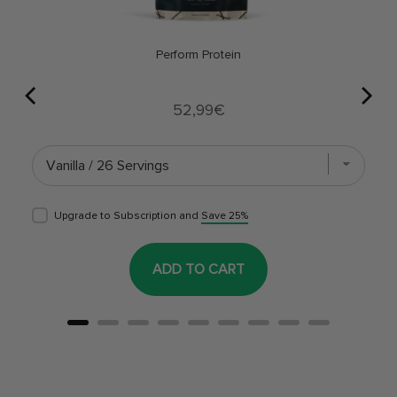
Perform Protein
Price
52,99€
Upgrade to Subscription and
Save 25%
ADD TO CART