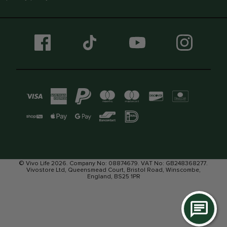
© Vivo Life 2026. Company No: 08874679. VAT No: GB248368277.
Vivostore Ltd, Queensmead Court, Bristol Road, Winscombe,
England, BS25 1PR