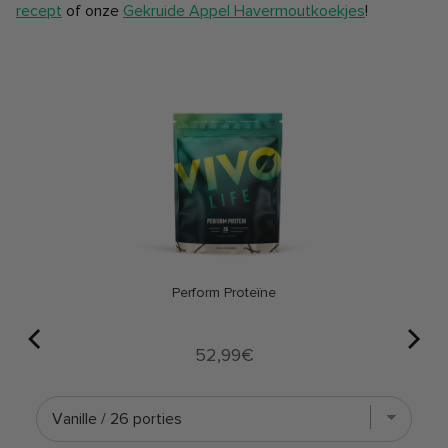
recept
of onze
Gekruide Appel Havermoutkoekjes
!
Perform Proteïne
Price
52,99€