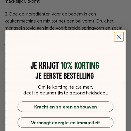
makkelijk uitkomt.
2. Doe de ingrediënten voor de bodem in een
keukenmachine en mix tot het een bal vormt. Druk het
mengsel stevig aan in de voorbereide springvorm en zet in
de vriezer om op te stijven. Terwijl de bodem opstijft, maak
je de frambozenjam.
3. Doe de frambozen in een kleine pan op middelhoog vuur
en prak ze met een vork tot ze zacht zijn. Voeg de
Je krijgt
10% korting
ahornsiroop en het sinaasappelsap toe, roer door elkaar en
je eerste bestelling
laat op laag vuur sudderen. Zet apart terwijl je de
cheesecakevulling maakt. Overgebleven jam kun je tot twee
Om je korting te claimen,
weken in de koelkast bewaren.
deel je belangrijkste gezondheidsdoel:
4. Gebruik een krachtige blender en mix alle ingrediënten
Kracht en spieren opbouwen
voor de vulling tot je een superromige massa hebt. Voeg
water toe en pas de hoeveelheid aan, afhankelijk van hoe
Verhoogt energie en immuniteit
krachtig je blender is.