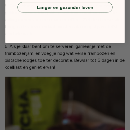
5. Giet het mengsel over de bodem en zorg voor een
Langer en gezonder leven
gelijkmatige verdeling. Als je wilt, kun je wat jam door de
vulling roeren voor een marmer-effect. Zet de cheesecake
terug in de vriezer en laat minstens 4 uur opstijven, liefst
een hele nacht.
6. Als je klaar bent om te serveren, garneer je met de
frambozenjam, en voeg je nog wat verse frambozen en
pistachenootjes toe ter decoratie. Bewaar tot 5 dagen in de
koelkast en geniet ervan!