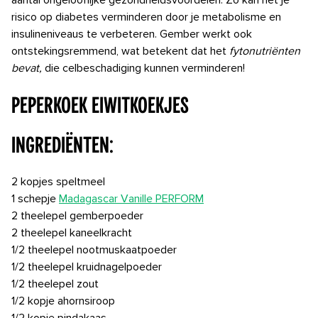
aantal ongelooflijke gezondheidsvoordelen. Zo kan het je
risico op diabetes verminderen door je metabolisme en
insulineniveaus te verbeteren. Gember werkt ook
ontstekingsremmend, wat betekent dat het
fytonutriënten
bevat,
die celbeschadiging kunnen verminderen!
PEPERKOEK EIWITKOEKJES
INGREDIËNTEN:
2 kopjes speltmeel
1 schepje
Madagascar Vanille PERFORM
2 theelepel gemberpoeder
2 theelepel kaneelkracht
1/2 theelepel nootmuskaatpoeder
1/2 theelepel kruidnagelpoeder
1/2 theelepel zout
1/2 kopje ahornsiroop