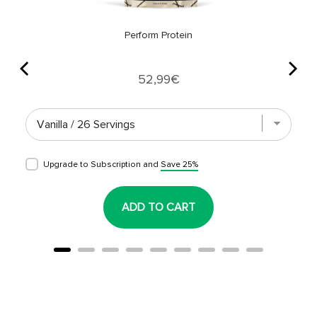
Perform Protein
Price
52,99€
Upgrade to Subscription and
Save 25%
ADD TO CART