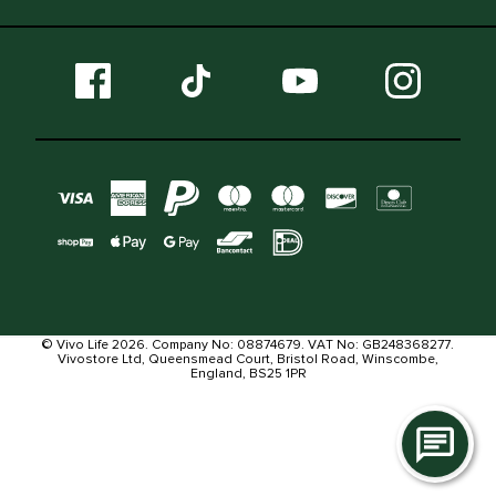
© Vivo Life 2026. Company No: 08874679. VAT No: GB248368277.
Vivostore Ltd, Queensmead Court, Bristol Road, Winscombe,
England, BS25 1PR