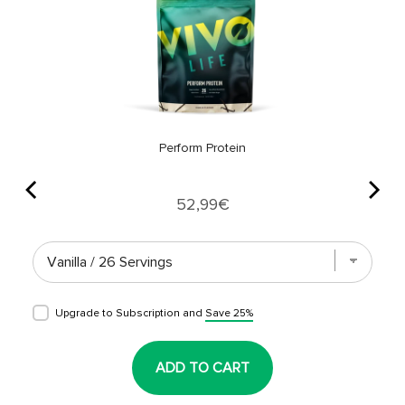
Perform Protein
Price
52,99€
Upgrade to Subscription and
Save 25%
ADD TO CART