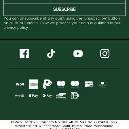
SUBSCRIBE
You can unsubscribe at any point using the ‘unsubscribe’ button
on all of our emails. How we process your data is outlined in our
privacy policy
.
© Vivo Life 2026. Company No: 08874679. VAT No: GB248368277.
Vivostore Ltd, Queensmead Court, Bristol Road, Winscombe,