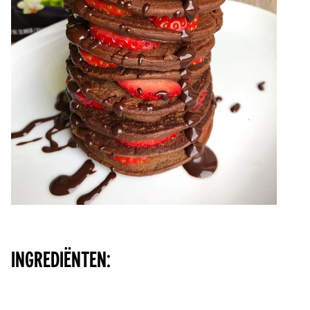
⠀⠀⠀ ⠀
INGREDIËNTEN:
⠀⠀⠀ ⠀