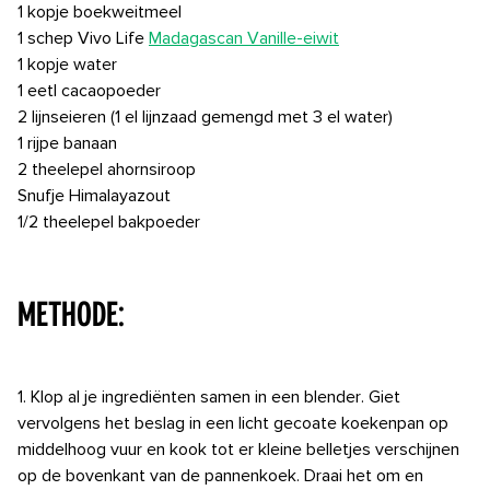
1 kopje boekweitmeel
1 schep Vivo Life
Madagascan Vanille-eiwit
1 kopje water
1 eetl cacaopoeder
2 lijnseieren (1 el lijnzaad gemengd met 3 el water)
1 rijpe banaan
2 theelepel ahornsiroop
Snufje Himalayazout
1/2 theelepel bakpoeder
⠀⠀⠀ ⠀
METHODE:
1. Klop al je ingrediënten samen in een blender. Giet
vervolgens het beslag in een licht gecoate koekenpan op
middelhoog vuur en kook tot er kleine belletjes verschijnen
op de bovenkant van de pannenkoek. Draai het om en