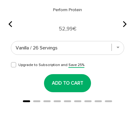
Perform Protein
Price
52,99€
Upgrade to Subscription and
Save 25%
ADD TO CART