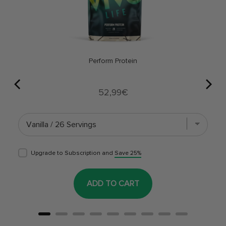
Perform Protein
Price
52,99€
Upgrade to Subscription and
Save 25%
ADD TO CART