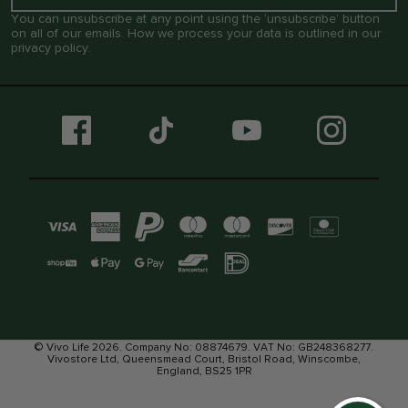
You can unsubscribe at any point using the ‘unsubscribe’ button
on all of our emails. How we process your data is outlined in our
privacy policy
.
© Vivo Life 2026. Company No: 08874679. VAT No: GB248368277.
Vivostore Ltd, Queensmead Court, Bristol Road, Winscombe,
England, BS25 1PR