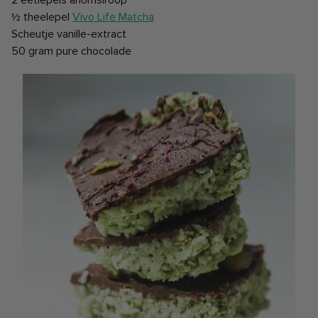
2 eetlepels ahornsiroop
½ theelepel
Vivo Life Matcha
Scheutje vanille-extract
50 gram pure chocolade