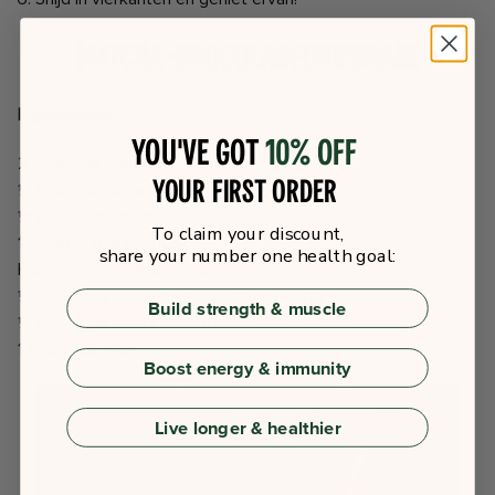
Matcha-chocoladechipshake
Ingrediënten
You've got
10% off
2 bevroren bananen
your first order
½ kopje spinazie
½ el cacaopoeder
To claim your discount,
1 medjool dadel, ontpit
share your number one health goal:
Handvol vers gehakte munt
½ schepje
Vivo Life Raw Cacao Perform
Build strength & muscle
½ theelepel
Vivo Life Matcha
1 eetl cacaonibs
Boost energy & immunity
Live longer & healthier