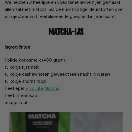
We hebben 3 heerlijke en voedzame lekkernijen gemaakt,
allemaal met matcha. Sla de kunstmatige kleurstoffen over
en injecteer wat revitaliserende goedheid in je lichaam!
Matcha-ijs
Ingrediënten
1 blikje kokosmelk (400 gram).
½ kopje rijstmelk
½ kopje cashewnoten geweekt (een nacht in water)
½ kopje ahornsiroop
1 eetlepel
Vivo Life Matcha
1 eetl limoensap
Snufje zout