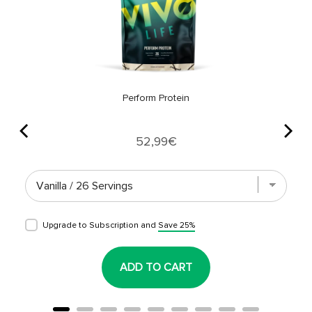
Perform Protein
Price
52,99€
Upgrade to Subscription and
Save 25%
ADD TO CART