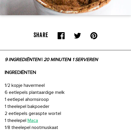
SHARE
9 INGREDIËNTEN
|
20 MINUTEN
|
1 SERVEREN
INGREDIËNTEN
1/2 kopje havermeel
6 eetlepels plantaardige melk
1 eetlepel ahornsiroop
1 theelepel bakpoeder
2 eetlepels geraspte wortel
1 theelepel
Maca
1/8 theelepel nootmuskaat