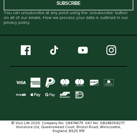
SUBSCRIBE
You can unsubscribe at any point using the ‘unsubscribe’ button
on all of our emails. How we process your data is outlined in our
privacy policy
.
© Vivo Life 2026. Company No: 08874679. VAT No: GB248368277.
Vivostore Ltd, Queensmead Court, Bristol Road, Winscombe,
England, BS25 1PR