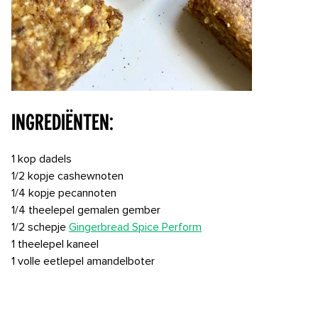
Ingrediënten:
1 kop dadels
1/2 kopje cashewnoten
1/4 kopje pecannoten
1/4 theelepel gemalen gember
1/2 schepje
Gingerbread Spice Perform
1 theelepel kaneel
1 volle eetlepel amandelboter