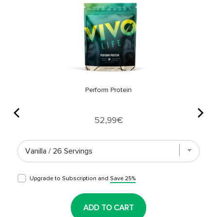
Perform Protein
Price
52,99€
Upgrade to Subscription and
Save 25%
ADD TO CART