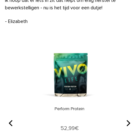
Ik hoop dat er iets in zit dat helpt om enig herstel te
bewerkstelligen -
nu is het tijd voor een dutje!
- Elizabeth
Perform Protein
Price
52,99€