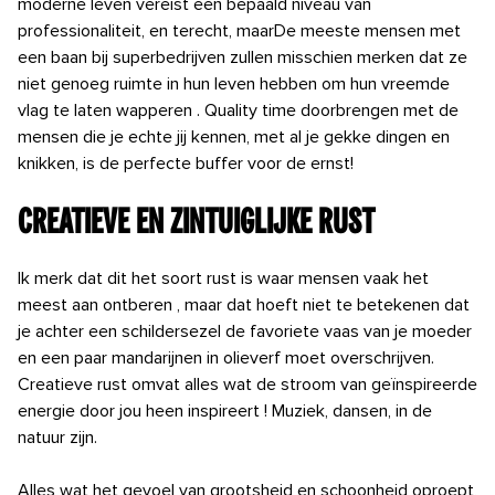
moderne leven vereist een bepaald niveau van
professionaliteit, en terecht, maar
De
meeste mensen met
een baan bij superbedrijven zullen misschien merken dat ze
niet genoeg ruimte in hun leven hebben om hun vreemde
vlag te laten wapperen
.
Quality
time
doorbrengen
met de
mensen die je echte jij kennen, met al je
gekke dingen en
knikken, is de perfecte buffer
voor de ernst!
Creatieve en zintuiglijke rust
Ik merk dat dit het soort rust is waar mensen vaak het
meest aan ontberen
, maar dat hoeft niet te betekenen dat
je achter een schildersezel de
favoriete
vaas
van
je
moeder
en een paar mandarijnen in olieverf moet overschrijven.
Creatieve rust omvat alles wat
de stroom van geïnspireerde
energie door jou heen inspireert
! Muziek, dansen, in de
natuur zijn.
Alles wat het gevoel van grootsheid en schoonheid oproept,