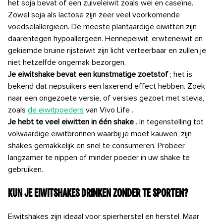
het soja bevat of een zuiveleiwit zoals wei en caseïne.
Zowel soja als lactose zijn zeer veel voorkomende
voedselallergieën. De meeste plantaardige eiwitten zijn
daarentegen hypoallergeen. Hennepeiwit, erwteneiwit en
gekiemde bruine rijsteiwit zijn licht verteerbaar en zullen je
niet hetzelfde ongemak bezorgen.
Je eiwitshake bevat een kunstmatige zoetstof
; het is
bekend dat nepsuikers een laxerend effect hebben. Zoek
naar een ongezoete versie, of versies gezoet met stevia,
zoals
de eiwitpoeders
van Vivo Life
.
Je hebt te veel eiwitten in één shake
. In tegenstelling tot
volwaardige eiwitbronnen waarbij je moet kauwen, zijn
shakes gemakkelijk en snel te consumeren. Probeer
langzamer te nippen of minder poeder in uw shake te
gebruiken.
Kun je eiwitshakes drinken zonder te sporten?
Eiwitshakes zijn ideaal voor spierherstel en herstel. Maar