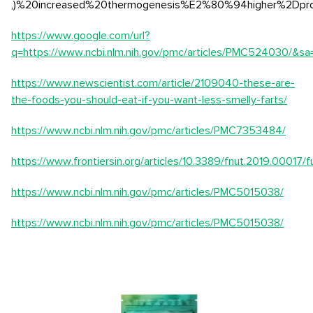
,)%20increased%20thermogenesis%E2%80%94higher%2Dpro
https://www.google.com/url?
q=https://www.ncbi.nlm.nih.gov/pmc/articles/PMC524030
https://www.newscientist.com/article/2109040-these-are-
the-foods-you-should-eat-if-you-want-less-smelly-farts/
https://www.ncbi.nlm.nih.gov/pmc/articles/PMC7353484/
https://www.frontiersin.org/articles/10.3389/fnut.2019.00017/fu
https://www.ncbi.nlm.nih.gov/pmc/articles/PMC5015038/
https://www.ncbi.nlm.nih.gov/pmc/articles/PMC5015038/