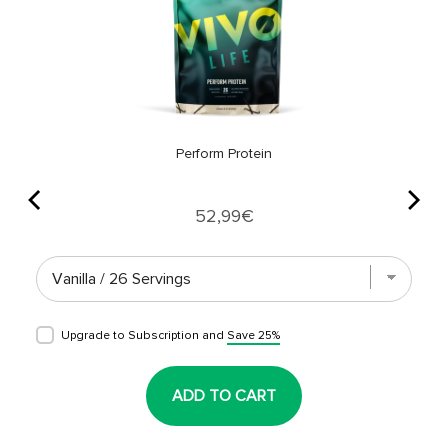
Perform Protein
Price
52,99€
Upgrade to Subscription and
Save 25%
ADD TO CART