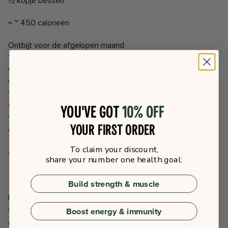
½ kopje bessen
= ~ 450 calorieën
Ontbijt voor de afgelopen maand
1 kopje haver
van chiazaden
van hennepzaden
1 banaan
½ kopje bessen
You've got
10% off
1 kopje rozijnen
your first order
van pindakaas
To claim your discount,
= ~ 890 calorieën
share your number one health goal:
Build strength & muscle
Ik bedoel, dit is maar een ontbijt! Stel je voor dat je de ijver
voor lunch, diner en ook wat snacks overdrijft.
Dat klopt
Boost energy & immunity
allemaal!