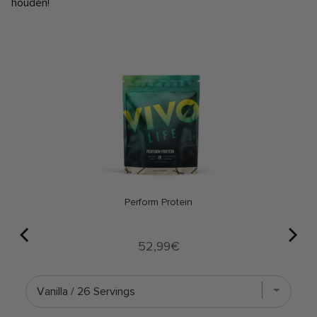
houden!
Perform Protein
Price
52,99€