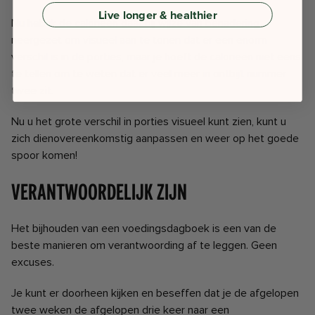
Live longer & healthier
Nu heb ik de calorieën daar bij wijze van benadering
neergezet om visueel aan te tonen dat er een enorm
verschil is in de porties, maar je hoeft de calorieën niet eens
te tellen om te weten dat er veel meer in ontbijt nummer
twee zit.
Nu u het grote verschil in porties visueel kunt zien, kunt u
zich dienovereenkomstig aanpassen en weer op het goede
spoor komen!
Verantwoordelijk zijn
Het bijhouden van een voedingsdagboek is een van de
beste manieren om verantwoording af te leggen.
Geen
excuses.
Je kunt er doorheen kijken en beseffen dat je de afgelopen
twee weken de afgelopen drie keer naar een