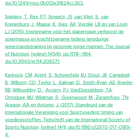
doi:10.1249/mss.0b013e31824cc363.
Snijders, T., Res, PT, Smeets, JS, van Vliet, S., van
Kranenburg, J., Maase, K., Kies, AK, Verdijk, LB en van Loon,
LJ (2015). Eiwitinname vóór het slapengaan verhoogt de
spiermassa en krachttoename tijdens langdurige
weerstandstraining bij gezonde jonge mannen. The Journal
of Nutrition, [online] 145(6), pp.1178–1184.
doi:10.3945/jn.114.208371.
Kerksick, CM, Arent, S., Schoenfeld, BJ, Stout, JR, Campbell,
B., Wilborn, CD, Taylor, L., Kalman, D., Smith-Ryan, AE, Kreider,
RB, Willoughby, D. , Arciero, PJ, VanDusseldorp, TA,
Ormsbee, MJ, Wildman, R., Greenwood, M., Ziegenfuss, TN,
Aragon, AA en Antonio, J. (2017). Standpunt van de
Internationale Vereniging voor Sportvoeding: timing van
voedingsstoffen. Tijdschrift van de International Society of
Sports Nutrition, [online] 14(1). doi:10.1186/s12970-017-0189-
4.