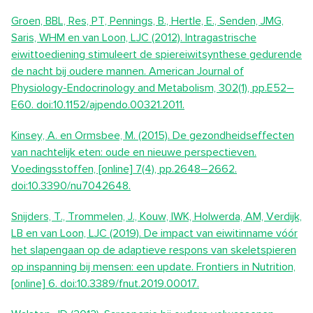
Groen, BBL, Res, PT, Pennings, B., Hertle, E., Senden, JMG,
Saris, WHM en van Loon, LJC (2012). Intragastrische
eiwittoediening stimuleert de spiereiwitsynthese gedurende
de nacht bij oudere mannen. American Journal of
Physiology-Endocrinology and Metabolism, 302(1), pp.E52–
E60. doi:10.1152/ajpendo.00321.2011.
Kinsey, A. en Ormsbee, M. (2015). De gezondheidseffecten
van nachtelijk eten: oude en nieuwe perspectieven.
Voedingsstoffen, [online] 7(4), pp.2648–2662.
doi:10.3390/nu7042648.
Snijders, T., Trommelen, J., Kouw, IWK, Holwerda, AM, Verdijk,
LB en van Loon, LJC (2019). De impact van eiwitinname vóór
het slapengaan op de adaptieve respons van skeletspieren
op inspanning bij mensen: een update. Frontiers in Nutrition,
[online] 6. doi:10.3389/fnut.2019.00017.