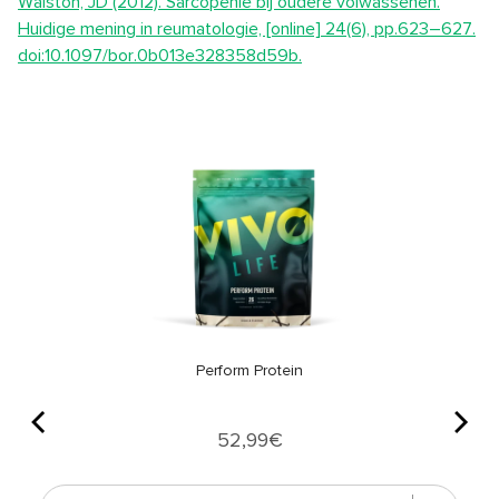
Walston, JD (2012). Sarcopenie bij oudere volwassenen.
Huidige mening in reumatologie, [online] 24(6), pp.623–627.
doi:10.1097/bor.0b013e328358d59b.
Perform Protein
Price
52,99€