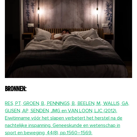
Bronnen:
RES, PT, GROEN, B., PENNINGS, B., BEELEN, M., WALLIS, GA,
GIJSEN, AP, SENDEN, JMG en VAN LOON, LJC (2012).
Eiwitinname vóór het slapen verbetert het herstel na de
nachtelijke inspanning. Geneeskunde en wetenschap in
sport en beweging, 44(8), pp.1560–1569.