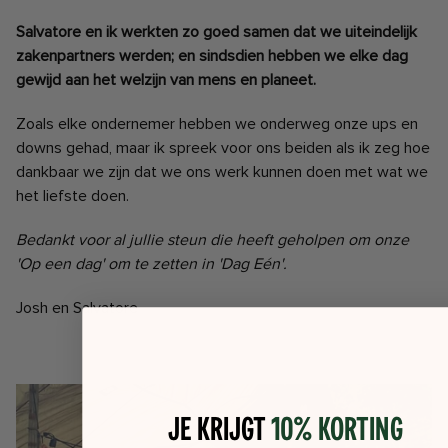
Salvatore en ik werkten zo goed samen dat we uiteindelijk
zakenpartners werden; en sindsdien hebben we elke dag
gewijd aan het welzijn van mens en planeet.
Zoals elke ondernemer hebben we onderweg onze ups en
downs gehad, maar ik spreek voor ons beiden als ik zeg hoe
dankbaar we zijn dat we ons werk kunnen doen met wat we
het liefste doen.
Bedankt voor al jullie steun die heeft geholpen om onze
'Op een dag' om te zetten in 'Dag Eén'.
Josh en Salvatore
Je krijgt
10% korting