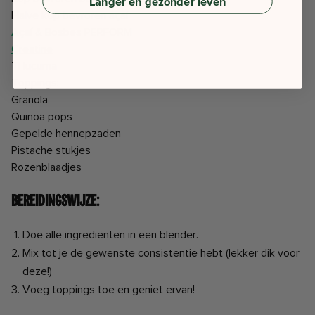
Langer en gezonder leven
Halve kop bevroren açaí
Açaí & Bosbes PERFORM
Creatine
Tl lucuma
Toppings:
Granola
Quinoa pops
Gepelde hennepzaden
Pistache stukjes
Rozenblaadjes
Bereidingswijze:
Doe alle ingrediënten in een blender.
Mix tot je de gewenste consistentie hebt (lekker dik voor
deze!)
Voeg toppings toe en geniet ervan!