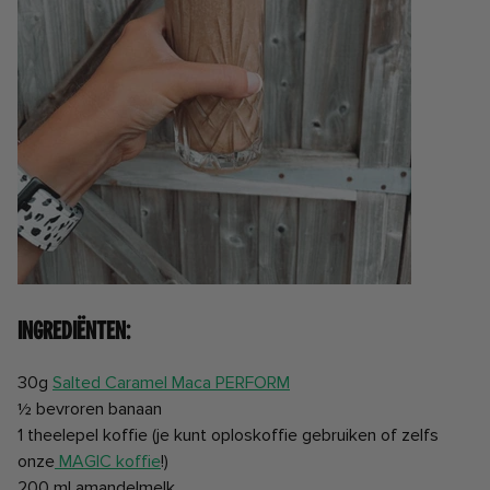
Ingrediënten:
30g
Salted Caramel Maca PERFORM
½ bevroren banaan
1 theelepel koffie (je kunt oploskoffie gebruiken of zelfs
onze
MAGIC koffie
!)
200 ml amandelmelk