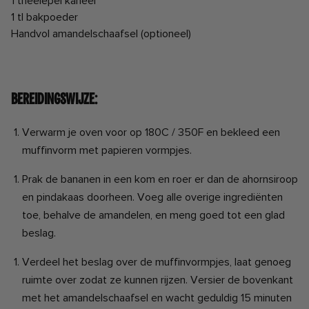
1 theelepel kaneel
1 tl bakpoeder
Handvol amandelschaafsel (optioneel)
⠀⠀⠀ ⠀⠀⠀⠀ ⠀
Bereidingswijze:
Verwarm je oven voor op 180C / 350F en bekleed een
muffinvorm met papieren vormpjes.
Prak de bananen in een kom en roer er dan de ahornsiroop
en pindakaas doorheen. Voeg alle overige ingrediënten
toe, behalve de amandelen, en meng goed tot een glad
beslag.⠀
Verdeel het beslag over de muffinvormpjes, laat genoeg
ruimte over zodat ze kunnen rijzen. Versier de bovenkant
met het amandelschaafsel en wacht geduldig 15 minuten