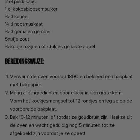
2 el pindakaas
1 el kokosbloesemsuiker
¼ tl kaneel
¼ tl nootmuskaat
¼ tl gemalen gember
Snufje zout
¼ kopje rozijnen of stukjes gehakte appel
Bereidingswijze:
Verwarm de oven voor op 180C en bekleed een bakplaat
met bakpapier.
Meng alle ingrediënten door elkaar in een grote kom.
Vorm het koekjesmengsel tot 12 rondjes en leg ze op de
voorbereide bakplaat.
Bak 10-12 minuten, of totdat ze goudbruin zijn. Haal ze uit
de oven en wacht geduldig nog 5 minuten tot ze
afgekoeld zijn voordat je ze opeet!