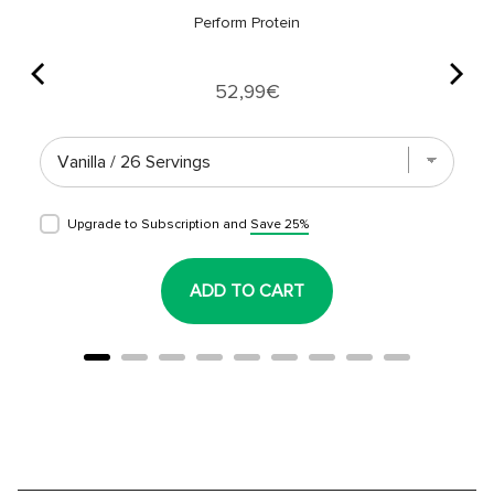
Perform Protein
Price
52,99€
Upgrade to Subscription and
Save 25%
ADD TO CART