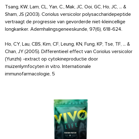
Tsang, KW, Lam, CL, Yan, C., Mak, JC, Ooi, GC, Ho, JC, ... &
Sham, JS (2003). Coriolus versicolor polysaccharidepeptide
vertraagt ​​de progressie van gevorderde niet-kleincellige
longkanker. Ademhalingsgeneeskunde, 97(6), 618-624.
Ho, CY, Lau, CBS, Kim, CF, Leung, KN, Fung, KP, Tse, TF, ... &
Chan, JY (2005). Differentieel effect van Coriolus versicolor
(Yunzhi) -extract op cytokineproductie door
muizenlymfocyten in vitro. Internationale
immunofarmacologie, 5