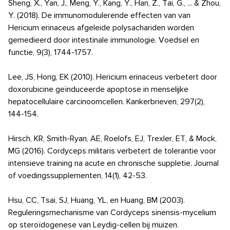
Sheng, X., Yan, J., Meng, Y., Kang, Y., Han, Z., Tai, G., ... & Zhou,
Y. (2018). De immunomodulerende effecten van van
Hericium erinaceus afgeleide polysachariden worden
gemedieerd door intestinale immunologie. Voedsel en
functie, 9(3), 1744-1757.
Lee, JS, Hong, EK (2010). Hericium erinaceus verbetert door
doxorubicine geïnduceerde apoptose in menselijke
hepatocellulaire carcinoomcellen. Kankerbrieven, 297(2),
144-154.
Hirsch, KR, Smith-Ryan, AE, Roelofs, EJ, Trexler, ET, & Mock,
MG (2016). Cordyceps militaris verbetert de tolerantie voor
intensieve training na acute en chronische suppletie. Journal
of voedingssupplementen, 14(1), 42-53.
Hsu, CC, Tsai, SJ, Huang, YL, en Huang, BM (2003).
Reguleringsmechanisme van Cordyceps sinensis-mycelium
op steroïdogenese van Leydig-cellen bij muizen.