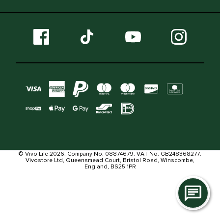
© Vivo Life 2026. Company No: 08874679. VAT No: GB248368277.
Vivostore Ltd, Queensmead Court, Bristol Road, Winscombe,
England, BS25 1PR