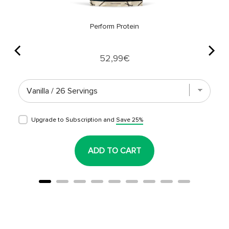
Perform Protein
Price
52,99€
Upgrade to Subscription and
Save 25%
ADD TO CART