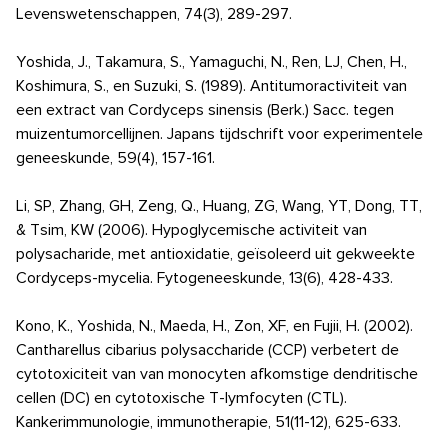
Levenswetenschappen, 74(3), 289-297.
Yoshida, J., Takamura, S., Yamaguchi, N., Ren, LJ, Chen, H.,
Koshimura, S., en Suzuki, S. (1989). Antitumoractiviteit van
een extract van Cordyceps sinensis (Berk.) Sacc. tegen
muizentumorcellijnen. Japans tijdschrift voor experimentele
geneeskunde, 59(4), 157-161.
Li, SP, Zhang, GH, Zeng, Q., Huang, ZG, Wang, YT, Dong, TT,
& Tsim, KW (2006). Hypoglycemische activiteit van
polysacharide, met antioxidatie, geïsoleerd uit gekweekte
Cordyceps-mycelia. Fytogeneeskunde, 13(6), 428-433.
Kono, K., Yoshida, N., Maeda, H., Zon, XF, en Fujii, H. (2002).
Cantharellus cibarius polysaccharide (CCP) verbetert de
cytotoxiciteit van van monocyten afkomstige dendritische
cellen (DC) en cytotoxische T-lymfocyten (CTL).
Kankerimmunologie, immunotherapie, 51(11-12), 625-633.