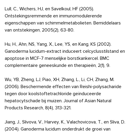
Lull, C., Wichers, HJ, en Savelkoul, HF (2005).
Ontstekingsremmende en immunomodulerende
eigenschappen van schimmelmetabolieten. Bemiddelaars
van ontstekingen, 2005(2), 63-80.
Hu, H., Ahn, NS, Yang, X., Lee, YS, en Kang, KS (2002).
Ganoderma lucidum-extract induceert celcyclusstilstand en
apoptose in MCF-7 menselijke borstkankercel. BMC
complementaire geneeskunde en therapieën, 2(1), 9.
Wu, YB, Zheng, LJ, Piao, XH, Zhang, L., Li, CH, Zhang, M.
(2006). Beschermende effecten van Reishi-polysacharide
tegen door koolstoftetrachloride geïnduceerde
hepatocytschade bij muizen. Journal of Asian Natural
Products Research, 8(4), 313-321.
Jiang, J., Slivova, V., Harvey, K., Valachovicova, T., en Sliva, D.
(2004). Ganoderma lucidum onderdrukt de groei van