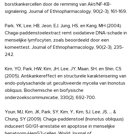
borstkankercellen door de remming van Akt/NF-KB-
signalering. Journal of Ethnopharmacology, 90(2-3), 161-169.
Park, YK, Lee, HB, Jeon, EJ, Jung, HS, en Kang, MH (2004).
Chaga-paddenstoelextract remt oxidatieve DNA-schade in
menselijke lymfocyten, zoals beoordeeld door een
komeettest. Journal of Ethnopharmacology, 90(2-3), 235-
242.
Kim, YO, Park, HW, Kim, JH, Lee, JY, Maan, SH, en Shin, CS
(2005). Antikankereffect en structurele karakterisering van
endo-polysacharide uit gecultiveerde mycelia van Inonotus
obliquus. Biochemische en biofysische
onderzoekscommunicatie, 330(2), 692-700.
Youn, MJ, Kim, JK, Park, SY, Kim, Y., Kim, SJ, Lee, JS, ... &
Chung, SY (2009). Chaga-paddenstoel (Inonotus obliquus)
induceert G0/G1-arrestatie en apoptose in menselijke
hepatoom-HepG2-cellen. World Journal of