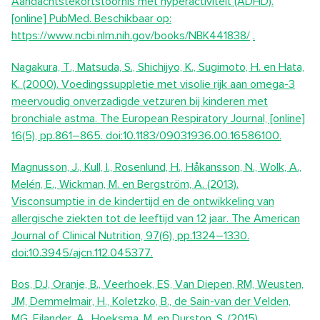
Aandachtstekortstoornis met hyperactiviteit (ADHD).
[online] PubMed. Beschikbaar op:
https://www.ncbi.nlm.nih.gov/books/NBK441838/
.
Nagakura, T., Matsuda, S., Shichijyo, K., Sugimoto, H. en Hata,
K. (2000). Voedingssuppletie met visolie rijk aan omega-3
meervoudig onverzadigde vetzuren bij kinderen met
bronchiale astma. The European Respiratory Journal, [online]
16(5), pp.861–865. doi:10.1183/09031936.00.16586100.
Magnusson, J., Kull, I., Rosenlund, H., Håkansson, N., Wolk, A.,
Melén, E., Wickman, M. en Bergström, A. (2013).
Visconsumptie in de kindertijd en de ontwikkeling van
allergische ziekten tot de leeftijd van 12 jaar. The American
Journal of Clinical Nutrition, 97(6), pp.1324–1330.
doi:10.3945/ajcn.112.045377.
Bos, DJ, Oranje, B., Veerhoek, ES, Van Diepen, RM, Weusten,
JM, Demmelmair, H., Koletzko, B., de Sain-van der Velden,
MG, Eilander, A., Hoeksma, M. en Durston, S. (2015).