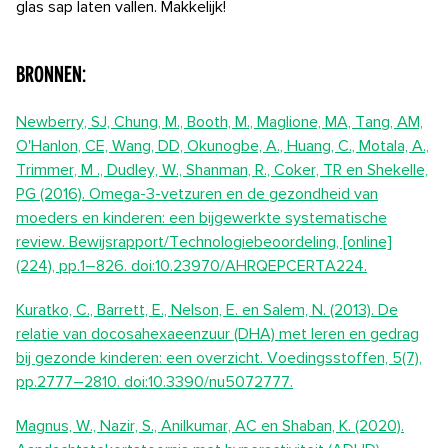
glas sap laten vallen. Makkelijk!
Bronnen:
Newberry, SJ, Chung, M., Booth, M., Maglione, MA, Tang, AM,
O'Hanlon, CE, Wang, DD, Okunogbe, A., Huang, C., Motala, A.,
Trimmer, M ., Dudley, W., Shanman, R., Coker, TR en Shekelle,
PG (2016). Omega-3-vetzuren en de gezondheid van
moeders en kinderen: een bijgewerkte systematische
review. Bewijsrapport/Technologiebeoordeling, [online]
(224), pp.1–826. doi:10.23970/AHRQEPCERTA224.
Kuratko, C., Barrett, E., Nelson, E. en Salem, N. (2013). De
relatie van docosahexaeenzuur (DHA) met leren en gedrag
bij gezonde kinderen: een overzicht. Voedingsstoffen, 5(7),
pp.2777–2810. doi:10.3390/nu5072777.
Magnus, W., Nazir, S., Anilkumar, AC en Shaban, K. (2020).