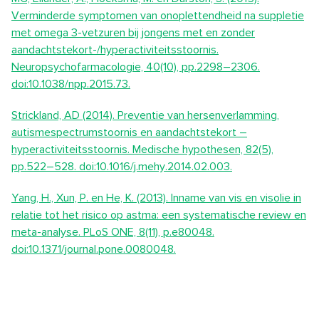
Verminderde symptomen van onoplettendheid na suppletie
met omega 3-vetzuren bij jongens met en zonder
aandachtstekort-/hyperactiviteitsstoornis.
Neuropsychofarmacologie, 40(10), pp.2298–2306.
doi:10.1038/npp.2015.73.
Strickland, AD (2014). Preventie van hersenverlamming,
autismespectrumstoornis en aandachtstekort –
hyperactiviteitsstoornis. Medische hypothesen, 82(5),
pp.522–528. doi:10.1016/j.mehy.2014.02.003.
Yang, H., Xun, P. en He, K. (2013). Inname van vis en visolie in
relatie tot het risico op astma: een systematische review en
meta-analyse. PLoS ONE, 8(11), p.e80048.
doi:10.1371/journal.pone.0080048.