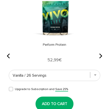
Perform Protein
Price
52,99€
Upgrade to Subscription and
Save 25%
ADD TO CART