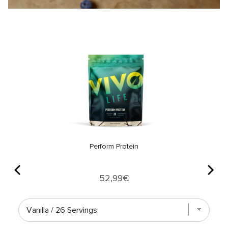
Perform Protein
Price
52,99€