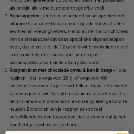
Ik vind de mijne lekker op volkoren toast met pindakaas
als ontbijt, als ik me bijzonder toegeeflijk voel!
Sinaasappelen -
Iedereen associeert sinaasappelen met
vitamine C, maar ze bevatten ook goede hoeveelheden
eiwitten en voedingsvezels. Het is echter het vruchtvlees
van de sinaasappel dat deze specifieke eigenschappen
bezit, dus je zult niet de 1,2 gram eiwit binnenkrijgen die je
in een middelgrote sinaasappel uit een glas
sinaasappelsap kunt vinden. Sorry daarvoor.
Rozijnen (niet met chocolade omhuld, ben ik bang) -
1 ons
rozijnen - dat is ongeveer 28 g, of ongeveer 60
individuele rozijnen als je ze wilt tellen - bevat iets minder
dan een gram eiwit. Dat lijkt misschien niet veel, maar het
helpt allemaal om ons lichaam en onze spieren gezond te
houden. Bovendien kun je rozijnen aan zoveel
verschillende dingen toevoegen, dat je zonder dat je het
doorhebt je eiwitinname verhoogt.