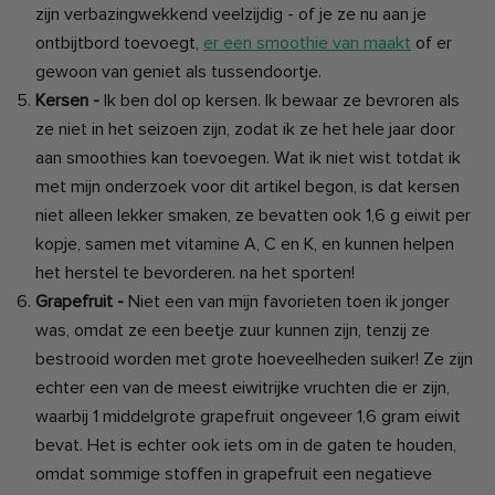
zijn verbazingwekkend veelzijdig - of je ze nu aan je
ontbijtbord toevoegt,
er een smoothie van maakt
of er
gewoon van geniet als tussendoortje.
Kersen -
Ik ben dol op kersen. Ik bewaar ze bevroren als
ze niet in het seizoen zijn, zodat ik ze het hele jaar door
aan smoothies kan toevoegen. Wat ik niet wist totdat ik
met mijn onderzoek voor dit artikel begon, is dat kersen
niet alleen lekker smaken, ze bevatten ook 1,6 g eiwit per
kopje, samen met vitamine A, C en K, en kunnen helpen
het herstel te bevorderen. na het sporten!
Grapefruit -
Niet een van mijn favorieten toen ik jonger
was, omdat ze een beetje zuur kunnen zijn, tenzij ze
bestrooid worden met grote hoeveelheden suiker! Ze zijn
echter een van de meest eiwitrijke vruchten die er zijn,
waarbij 1 middelgrote grapefruit ongeveer 1,6 gram eiwit
bevat. Het is echter ook iets om in de gaten te houden,
omdat sommige stoffen in grapefruit een negatieve