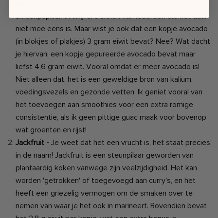
Avocado -
Guacamole is de beste dipsaus, en ik zal de
smaakpapillen in twijfel trekken van iedereen die het daar
niet mee eens is. Maar wist je ook dat een kopje avocado
(in blokjes of plakjes) 3 gram eiwit bevat? Nee? Wat dacht
je hiervan: een kopje gepureerde avocado bevat maar
liefst 4,6 gram eiwit. Vooral omdat er meer avocado is!
Niet alleen dat, het is een geweldige bron van kalium,
voedingsvezels en gezonde vetten. Ik geniet vooral van
het toevoegen aan smoothies voor een extra romige
consistentie, als ik geen pittige guac maak voor bovenop
wat groenten en rijst!
Jackfruit -
Je weet dat het een vrucht is, het staat precies
in de naam! Jackfruit is een steunpilaar geworden van
plantaardig koken vanwege zijn veelzijdigheid. Het kan
worden 'getrokken' of toegevoegd aan curry's, en het
heeft een griezelig vermogen om de smaken over te
nemen van waar je het ook in marineert. Bovendien bevat