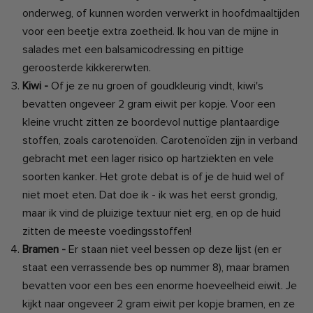
onderweg, of kunnen worden verwerkt in hoofdmaaltijden
voor een beetje extra zoetheid. Ik hou van de mijne in
salades met een balsamicodressing en pittige
geroosterde kikkererwten.
Kiwi -
Of je ze nu groen of goudkleurig vindt, kiwi's
bevatten ongeveer 2 gram eiwit per kopje. Voor een
kleine vrucht zitten ze boordevol nuttige plantaardige
stoffen, zoals carotenoïden. Carotenoïden zijn in verband
gebracht met een lager risico op hartziekten en vele
soorten kanker. Het grote debat is of je de huid wel of
niet moet eten. Dat doe ik - ik was het eerst grondig,
maar ik vind de pluizige textuur niet erg, en op de huid
zitten de meeste voedingsstoffen!
Bramen -
Er staan ​​niet veel bessen op deze lijst (en er
staat een verrassende bes op nummer 8), maar bramen
bevatten voor een bes een enorme hoeveelheid eiwit. Je
kijkt naar ongeveer 2 gram eiwit per kopje bramen, en ze