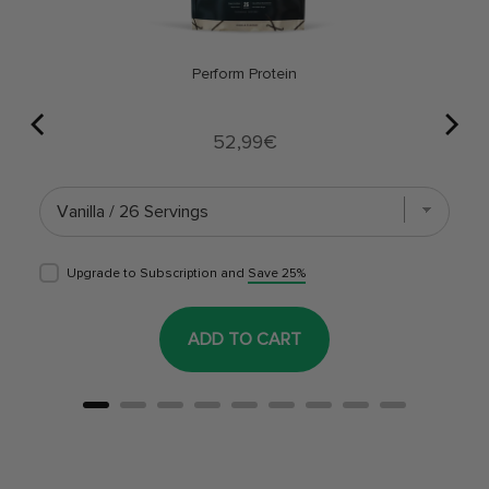
Perform Protein
Price
52,99€
Upgrade to Subscription and
Save 25%
ADD TO CART