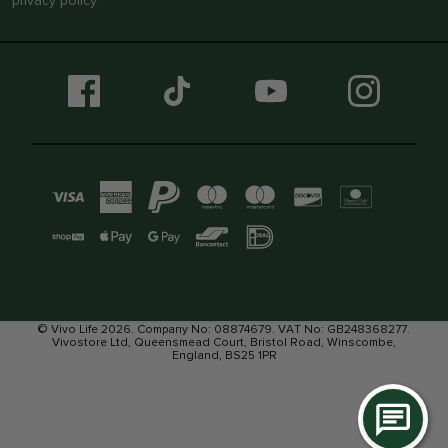
privacy policy
.
© Vivo Life 2026. Company No: 08874679. VAT No: GB248368277.
Vivostore Ltd, Queensmead Court, Bristol Road, Winscombe,
England, BS25 1PR