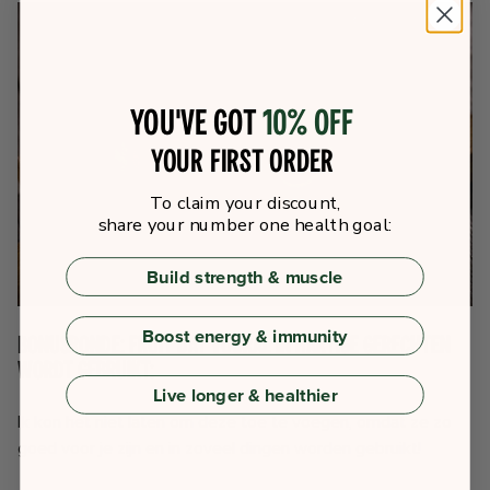
You've got
10% off
your first order
To claim your discount,
share your number one health goal:
Build strength & muscle
Boost energy & immunity
Bonusronde: Fruit dat vooral in hartige gerechten
wordt gebruikt:
Live longer & healthier
Ik kon het niet laten om deze toe te voegen, omdat ze zo
goed voor je zijn en in zoveel dingen worden gebruikt!