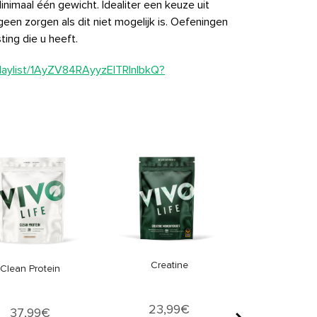
imaal één gewicht. Idealiter een keuze uit
een zorgen als dit niet mogelijk is. Oefeningen
ing die u heeft.
playlist/1AyZV84RAyyzEITRlnlbkQ?
Clean Omeg
Price
33,9
Creatine
Clean Protein
Price
23,99€
Price
37,99€