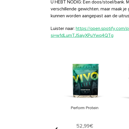
U HEBT NODIG: Een doos/stoel/bank. Min
verschillende gewichten, maar maak je g
kunnen worden aangepast aan de uitrust
Luister naar:
https://open.spotify.com/
si=w1dLumTJSaiyXPuYwq4QTg
Vegan Multinutrient
Price
26,99€
Perform Protein
Price
52,99€