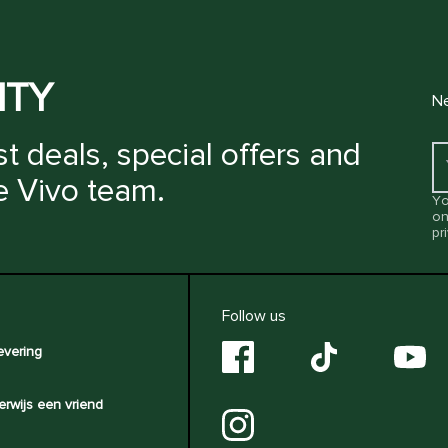
ITY
Ne
t deals, special offers and
e Vivo team.
Yo
on
pr
Follow us
evering
erwijs een vriend