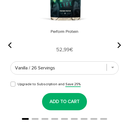
Perform Protein
Price
52,99€
Upgrade to Subscription and
Save 25%
ADD TO CART