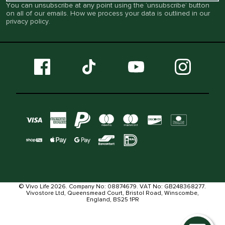
You can unsubscribe at any point using the ‘unsubscribe’ button
on all of our emails. How we process your data is outlined in our
privacy policy
.
© Vivo Life 2026. Company No: 08874679. VAT No: GB248368277.
Vivostore Ltd, Queensmead Court, Bristol Road, Winscombe,
England, BS25 1PR