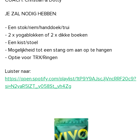
COACH: Christian & Dotty
JE ZAL NODIG HEBBEN:
- Een stok/riem/handdoek/trui
- 2 x yogablokken of 2 x dikke boeken
- Een kist/stoel
- Mogelijkheid tot een stang om aan op te hangen
- Optie voor TRX/Ringen
Luister naar:
https://open.spotify.com/playlist/1tP9Y9AJscJjVncRRF20c9?
si=N2yaR5lZT_y058St_vh4Zg